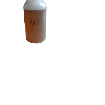
Rechtssitz
Strada Montichiari, Traversa II, n.1
25016 Ghedi (BS)
Firmensitz
Via Cesare Battisti 8/F
46044 Goito (MN)